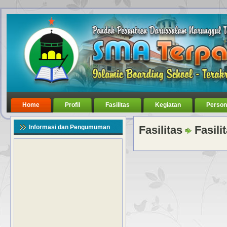
Home
Profil
Fasilitas
Kegiatan
Person
Informasi dan Pengumuman
Fasilitas
Fasili