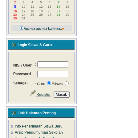
hingga sekolah ...
2
3
4
5
6
7
8
9
:: Selengkapnya »
10
11
12
13
14
15
16
17
18
19
20
21
22
Launching Website Resmi SMA
23
24
25
26
27
28
29
Terpadu Darussalam Tasikmalaya
30
31
Upd: Rabu, 18 Desember 2013 | 03:48
Agenda-agenda Lainnya..
WIB
Alhamdulillah Web Sekolah telah
selesai dibuat, semoga dapat
menjadi sarana / fasilitas tambahan
Login Siswa & Guru
(untuk kemudahan) dalam
mendapatkan informasi sekolah.
Terima kasih. ...
:: Selengkapnya »
:
NIS. / User
Password
:
Sebagai
: Guru
/Siswa
Register
|
Link Halaman Penting
Info Penerimaan Siswa Baru
Arsip Pengumuman Sekolah